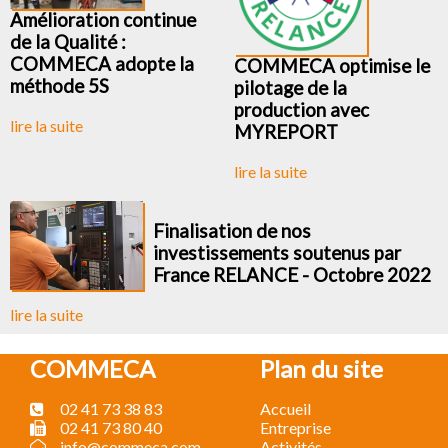
Amélioration continue
de la Qualité :
COMMECA adopte la
COMMECA optimise le
méthode 5S
pilotage de la
production avec
lire la suite
MYREPORT
lire la suite
Finalisation de nos
investissements soutenus par
France RELANCE - Octobre 2022
lire la suite
COMMECA
Plan du site
02 41 73 38 83
Accueil
02 41 73 80 40
Entreprise
info@commeca.com
Activités